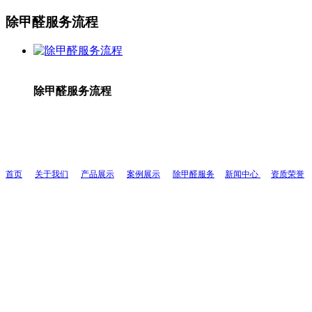
除甲醛服务流程
除甲醛服务流程
首页
关于我们
产品展示
案例展示
除甲醛服务
新闻中心
资质荣誉
联系人：周先生
联系电话：
13055403109
全国服务热线：
400-
1726-071
地址：福州市鼓楼区西二环北路195号
网址：
www.
fjyqhjkj.com