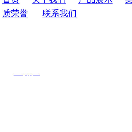
质荣誉
联系我们
联系人：周先生
联系电话：
13055403109
全国服务热线：
400-
1726-071
地址：福州市鼓楼区西二环北路195号
网址：
www.
fjyqhjkj.com
Copyright © 2020
福建永青环