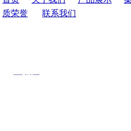
质荣誉
联系我们
联系人：周先生
联系电话：
13055403109
全国服务热线：
400-
1726-071
地址：福州市鼓楼区西二环北路195号
网址：
www.
fjyqhjkj.com
Copyright © 2020
福建永青环