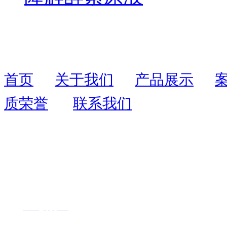
首页
关于我们
产品展示
质荣誉
联系我们
联系人：周先生
联系电话：
13055403109
全国服务热线：
400-
1726-071
地址：福州市鼓楼区西二环北路195号
网址：
www.
fjyqhjkj.com