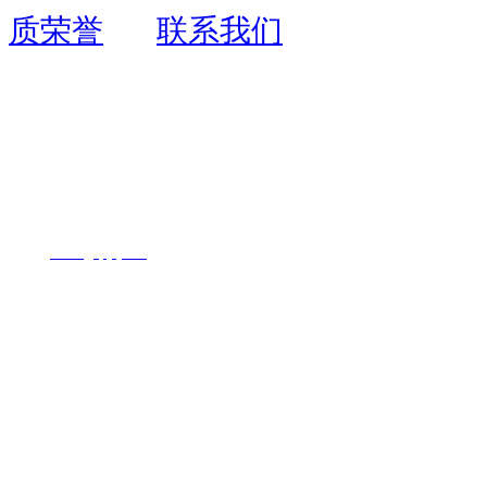
质荣誉
联系我们
联系人：周先生
联系电话：
13055403109
全国服务热线：
400-
1726-071
地址：福州市鼓楼区西二环北路195号
网址：
www.
fjyqhjkj.com
Copyright © 2020
福建永青环
境
备案
号：
闽I