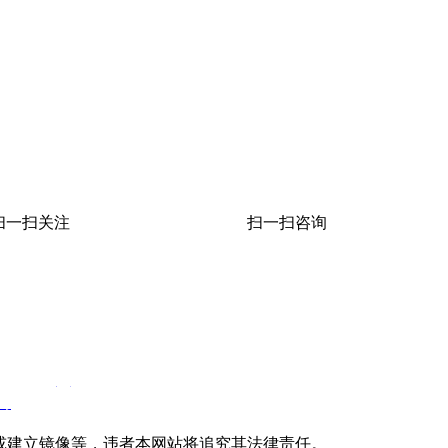
扫一扫关注
扫一扫咨询
21006836
号
司
载或建立镜像等，违者本网站将追究其法律责任。