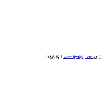
（此内容由
www.fjyqhjkj.com
提供）