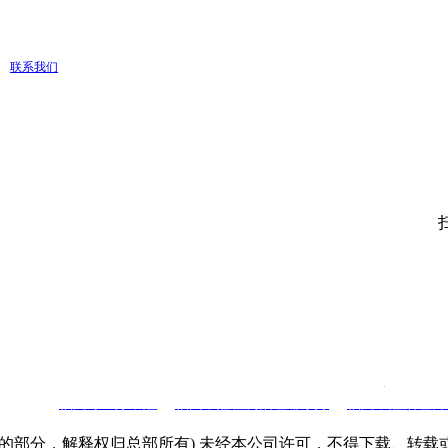
联系我们
2020
福建永青环境科技有限公司
©版权所有
永青环境
备案
号：
闽ICP备20
热门搜索：
福州专业除甲醛
、
福州
甲醛检测治理
哪家好
、
福州甲醛治理公
的部分，解释权归总部所有) 未经本公司许可，不得下载、转