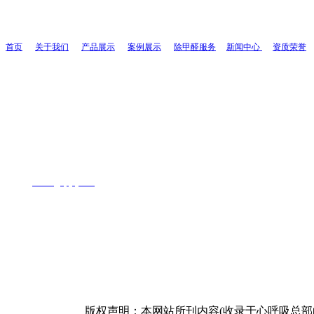
首页
关于我们
产品展示
案例展示
除甲醛服务
新闻中心
资质荣誉
联系人：周先生
联系电话：
13055403109
全国服务热线：
400-
1726-071
地址：福州市鼓楼区西二环北路195号
网址：
www.
fjyqhjkj.com
Copyright © 
版权声明：本网站所刊内容(收录于心呼吸总部