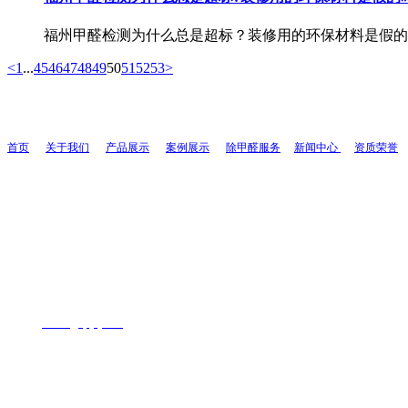
福州甲醛检测为什么总是超标？装修用的环保材料是假的
<
1
...
45
46
47
48
49
50
51
52
53
>
首页
关于我们
产品展示
案例展示
除甲醛服务
新闻中心
资质荣誉
联系人：周先生
联系电话：
13055403109
全国服务热线：
400-
1726-071
地址：福州市鼓楼区西二环北路195号
网址：
www.
fjyqhjkj.com